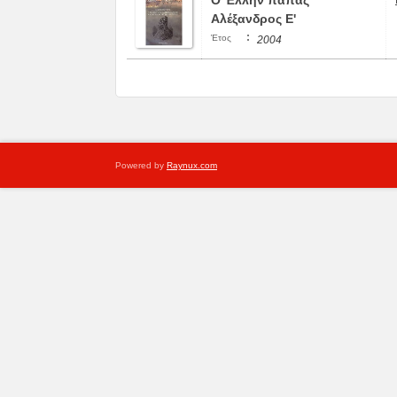
Ο Έλλην πάπας
Αλέξανδρος Ε'
:
Έτος
2004
Powered by
Raynux.com