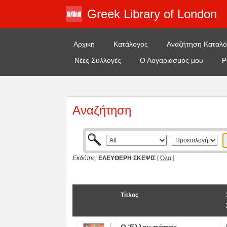
Greek Library of London
Αρχική
Κατάλογος
Αναζήτηση Καταλ
Νέες Συλλογές
Ο Λογαριασμός μου
Ρ
Αναζήτηση
Εκδότης:
ΕΛΕΥΘΕΡΗ ΣΚΕΨΙΣ
[
Όλα
]
Τίτλος