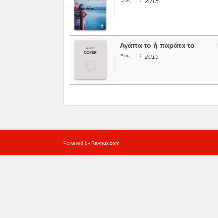
:
Έτος
2015
Αγάπα το ή παράτα το
Β
:
Έτος
2015
Powered by
Raynux.com