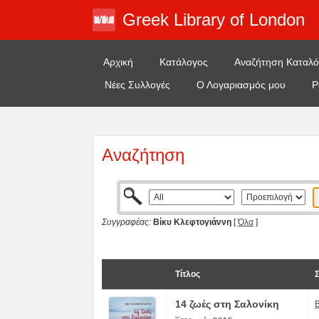
Greek Library of London
Αρχική
Κατάλογος
Αναζήτηση Καταλ
Νέες Συλλογές
Ο Λογαριασμός μου
Ρ
Αναζήτηση
Συγγραφέας:
Βίκυ Κλεφτογιάννη
[
Όλα
]
Τίτλος
Σ
14 ζωές στη Σαλονίκη
Β