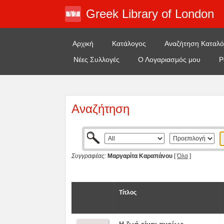
Greek Library of London
Αρχική
Κατάλογος
Αναζήτηση Καταλ
Νέες Συλλογές
Ο Λογαριασμός μου
Ρ
Αναζήτηση
Συγγραφέας:
Μαργαρίτα Καραπάνου
[
Όλα
]
Τίτλος