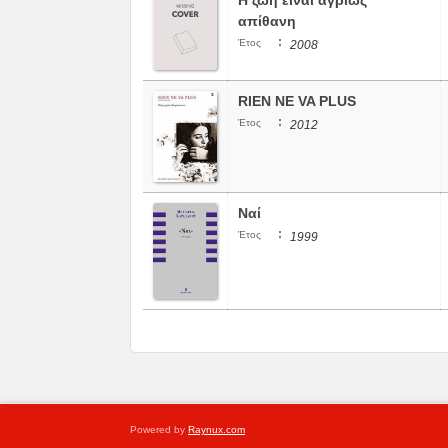
Η ζωή είναι αγρίως
απίθανη
:
Έτος
2008
RIEN NE VA PLUS
:
Έτος
2012
Ναί
:
Έτος
1999
Powered by
Raynux.com