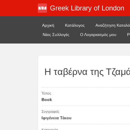
Greek Library of London
Αρχική
Κατάλογος
Αναζήτηση Καταλ
Νέες Συλλογές
Ο Λογαριασμός μου
Ρ
Η ταβέρνα της Τζαμ
Τύπος
Book
Συγγραφείς
Iφιγένεια Τέκου