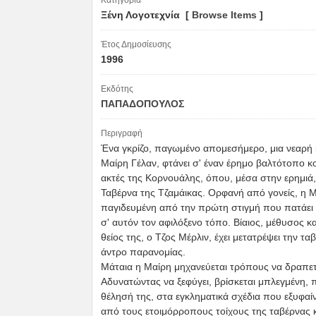
Κατηγορία
Ξένη Λογοτεχνία [
Browse Items
]
Έτος Δημοσίευσης
1996
Εκδότης
ΠΑΠΑΔΟΠΟΥΛΟΣ
Περιγραφή
Ένα γκρίζο, παγωμένο απομεσήμερο, μια νεαρή 
Μαίρη Γέλαν, φτάνει σ' έναν έρημο βαλτότοπο κο
ακτές της Κορνουάλης, όπου, μέσα στην ερημιά
Ταβέρνα της Τζαμάικας. Ορφανή από γονείς, η Μ
παγιδευμένη από την πρώτη στιγμή που πατάει 
σ' αυτόν τον αφιλόξενο τόπο. Βίαιος, μέθυσος κα
θείος της, ο Τζος Μέρλιν, έχει μετατρέψει την τα
άντρο παρανομίας.
Μάταια η Μαίρη μηχανεύεται τρόπους να δραπετ
Αδυνατώντας να ξεφύγει, βρίσκεται μπλεγμένη, 
θέλησή της, στα εγκληματικά σχέδια που εξυφαί
από τους ετοιμόρροπους τοίχους της ταβέρνας κ