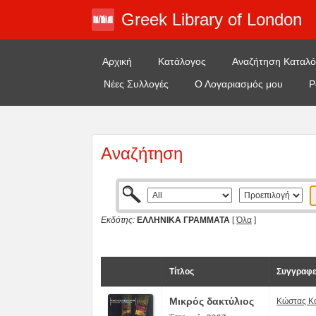
Greek Library of London
Αρχική
Κατάλογος
Αναζήτηση Καταλ
Νέες Συλλογές
Ο Λογαριασμός μου
Ρ
Αναζήτηση
Εκδότης:
ΕΛΛΗΝΙΚΑ ΓΡΑΜΜΑΤΑ
[
Όλα
]
Τίτλος
Συγγραφεί
Μικρός δακτύλιος
Κώστας Κ