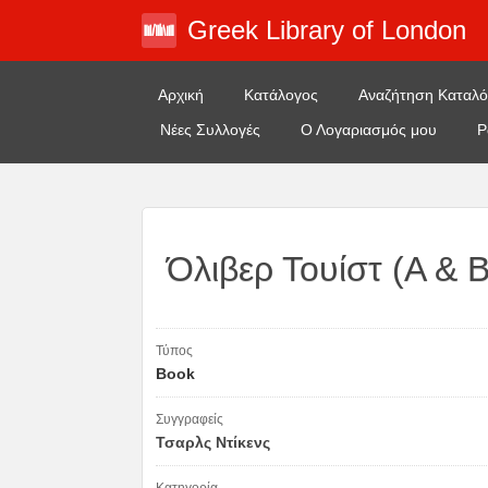
Greek Library of London
Αρχική
Κατάλογος
Αναζήτηση Καταλ
Νέες Συλλογές
Ο Λογαριασμός μου
Ρ
Όλιβερ Τουίστ (Α &
Τύπος
Book
Συγγραφείς
Τσαρλς Ντίκενς