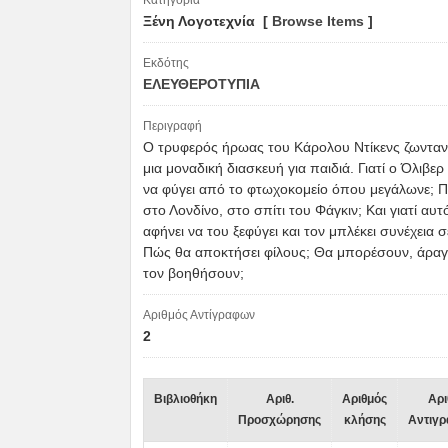
Κατηγορία
Ξένη Λογοτεχνία [
Browse Items
]
Εκδότης
ΕΛΕΥΘΕΡΟΤΥΠΙΑ
Περιγραφή
Ο τρυφερός ήρωας του Κάρολου Ντίκενς ζωνταν
μια μοναδική διασκευή για παιδιά. Γιατί ο Όλιβε
να φύγει από το φτωχοκομείο όπου μεγάλωνε; 
στο Λονδίνο, στο σπίτι του Φάγκιν; Και γιατί αυτ
αφήνει να του ξεφύγει και τον μπλέκει συνέχεια σ
Πώς θα αποκτήσει φίλους; Θα μπορέσουν, άραγε
τον βοηθήσουν;
Αριθμός Αντίγραφων
2
Βιβλιοθήκη
Αριθ.
Αριθμός
Αρι
Προσχώρησης
κλήσης
Αντιγ